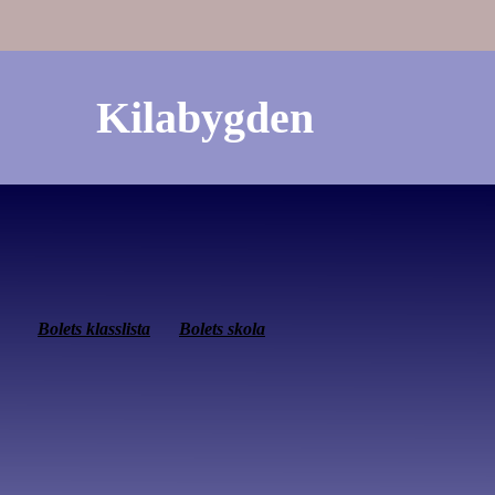
Kilabygden
Bolets klasslista
Bolets skola